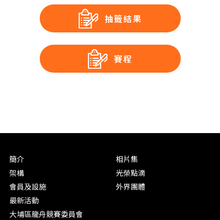
抽籤結果
賽程
簡介
相片集
架構
光榮點滴
會員及設施
外界團體
最新活動
大埔區龍舟競賽委員會