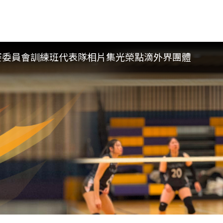
賽委員會
訓練班
代表隊
相片集
光榮點滴
外界團體