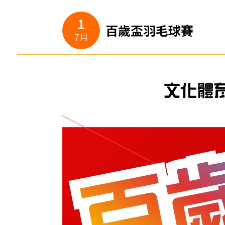
1
百歲盃羽毛球賽
7月